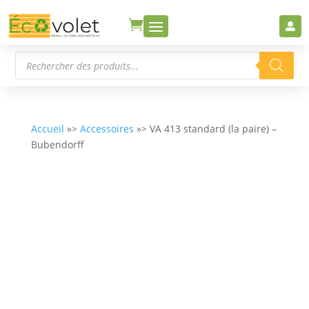


Recherche
de
produits
Accueil
»>
Accessoires
»> VA 413 standard (la paire) –
Bubendorff