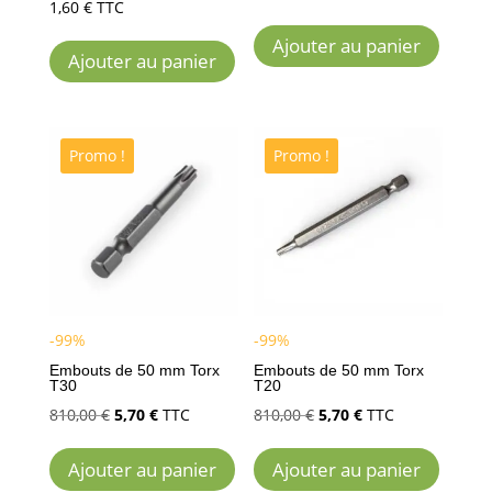
1,60
€
TTC
Ajouter au panier
Ajouter au panier
Promo !
Promo !
-99%
-99%
Embouts de 50 mm Torx
Embouts de 50 mm Torx
T30
T20
Le
Le
Le
Le
810,00
€
5,70
€
TTC
810,00
€
5,70
€
TTC
prix
prix
prix
prix
Ajouter au panier
Ajouter au panier
initial
actuel
initial
actuel