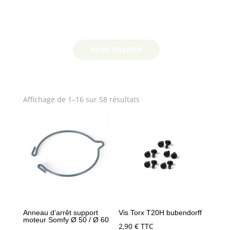
RÉINITIALISER
Trié
Affichage de 1–16 sur 58 résultats
par
prix
croissant
Anneau d’arrêt support
Vis Torx T20H bubendorff
moteur Somfy Ø 50 / Ø 60
2,90
€
TTC