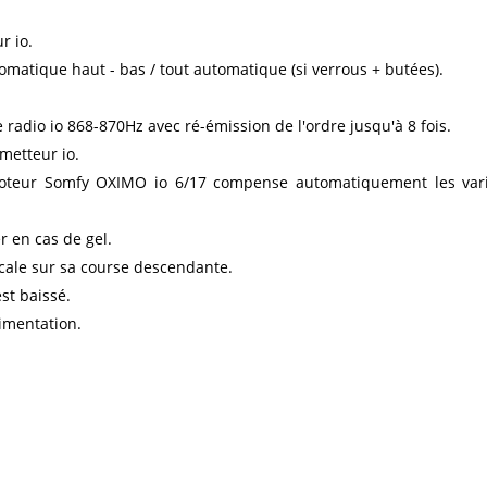
r io.
matique haut - bas / tout automatique (si verrous + butées).
e radio io 868-870Hz avec ré-émission de l'ordre jusqu'à 8 fois.
metteur io.
teur Somfy OXIMO io 6/17 compense automatiquement les variat
r en cas de gel.
rcale sur sa course descendante.
st baissé.
limentation.