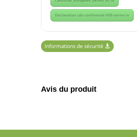
Certificat_europeen_oximo_th_io
Déclaration cde conformité lt50 oximo io
Informations de sécurité
Avis du produit