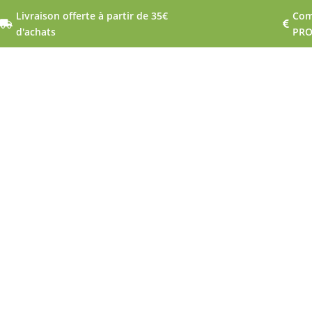
Livraison offerte à partir de 35€
Com


d'achats
PR