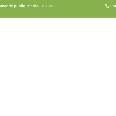
mande publique : Via CHORUS
Co

O