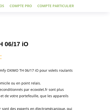
OS
COMPTE PRO
COMPTE PARTICULIER
 06/17 iO
ge
C
 :
y OXIMO TH 06/17 iO pour volets roulants
00 €
omicile ou en point relais.
00 €
econditionnés par ecovolet.fr sont plus
et de votre portefeuille, que les appareils
r sont des experts en électromécanique, qui