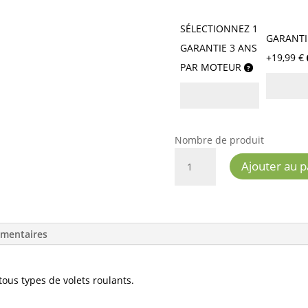
SÉLECTIONNEZ 1
GARANTI
GARANTIE 3 ANS
+19,99 €
PAR MOTEUR
Nombre de produit
QUANTITÉ
Ajouter au p
DE
SOMFY
OXIMO
TH
émentaires
06/17
IO
us types de volets roulants.