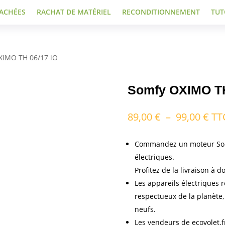
TACHÉES
RACHAT DE MATÉRIEL
RECONDITIONNEMENT
TUT
XIMO TH 06/17 iO
Somfy OXIMO TH
Pla
89,00
€
–
99,00
€
TT
de
prix
Commandez un moteur Somf
89,
électriques.
à
Profitez de la livraison à d
99,
Les appareils électriques r
respectueux de la planète, 
neufs.
Les vendeurs de ecovolet.f