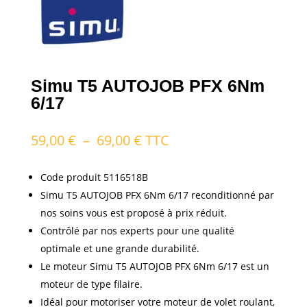
Simu T5 AUTOJOB PFX 6Nm
6/17
Plage
59,00
€
–
69,00
€
TTC
de
prix :
Code produit 5116518B
59,00 €
Simu T5 AUTOJOB PFX 6Nm 6/17 reconditionné par
à
nos soins vous est proposé à prix réduit.
69,00 €
Contrôlé par nos experts pour une qualité
optimale et une grande durabilité.
Le moteur Simu T5 AUTOJOB PFX 6Nm 6/17 est un
moteur de type filaire.
Idéal pour motoriser votre moteur de volet roulant,