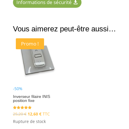
Informations de sécurité
Vous aimerez peut-être aussi…
Promo !
-50%
Inverseur filaire INIS
position fixe
Le
Le
Note
25,20
€
12,60
€
TTC
5.00
sur 5
prix
prix
Rupture de stock
initial
actuel