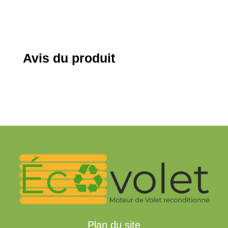
était :
est :
25,20 €.
12,60 €.
Avis du produit
Plan du site