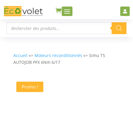


Recherche
de
produits
Accueil
»>
Moteurs reconditionnés
»> Simu T5
AUTOJOB PFX 6Nm 6/17
Promo !