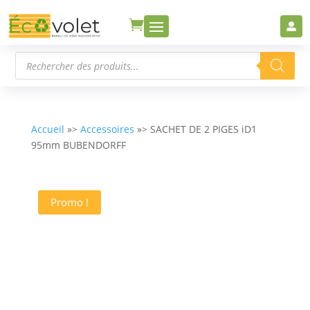


Recherche
de
produits
Accueil
»>
Accessoires
»> SACHET DE 2 PIGES iD1
95mm BUBENDORFF
Promo !