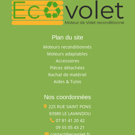
Plan du site
Moteurs reconditionnés
Moteurs adaptables
Accessoires
Pièces détachées
Rachat de matériel
Aides & Tutos
Nos coordonnées
225 RUE SAINT PONS

83980 LE LAVANDOU

07 81 41 20 42

09 55 05 43 21

contact@ecovolet.fr
