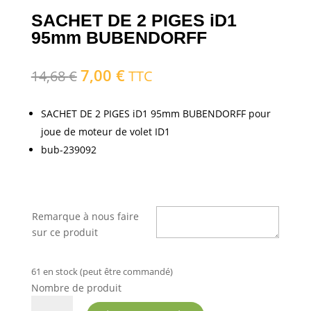
SACHET DE 2 PIGES iD1
95mm BUBENDORFF
7,00
€
Le
Le
14,68
€
TTC
prix
prix
initial
actuel
SACHET DE 2 PIGES iD1 95mm BUBENDORFF pour
était :
est :
joue de moteur de volet ID1
14,68 €.
7,00 €.
bub-239092
Remarque à nous faire
sur ce produit
61 en stock (peut être commandé)
Nombre de produit
QUANTITÉ