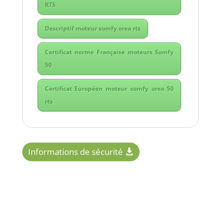
RTS
Descriptif moteur somfy orea rts
Certificat norme Française moteurs Somfy
50
Certificat Européen moteur somfy orea 50
rts
Informations de sécurité