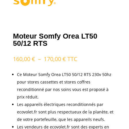
Moteur Somfy Orea LT50
50/12 RTS
Plage
160,00
€
–
170,00
€
TTC
de
prix :
Ce Moteur Somfy Orea LT50 50/12 RTS 230v 50hz
160,00 €
pour stores cassettes et stores coffres
à
reconditionné par nos soins vous est proposé à
170,00 €
prix réduit.
Les appareils électriques reconditionnés par
ecovolet.fr sont plus respectueux de la planète, et
de votre portefeuille, que les appareils neufs.
Les vendeurs de ecovolet.fr sont des experts en