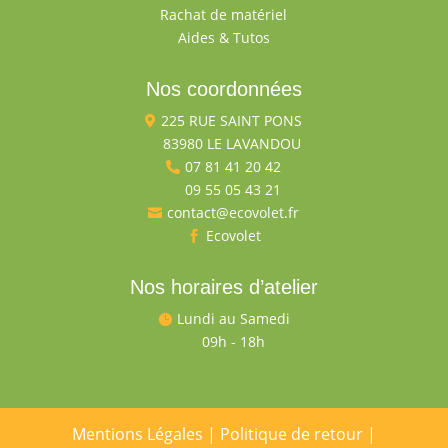
Rachat de matériel
Aides & Tutos
Nos coordonnées
225 RUE SAINT PONS

83980 LE LAVANDOU

07 81 41 20 42

09 55 05 43 21

contact@ecovolet.fr

Ecovolet

Nos horaires d’atelier
Lundi au Samedi

09h - 18h

Mentions Légales
|
Politique de retour
|