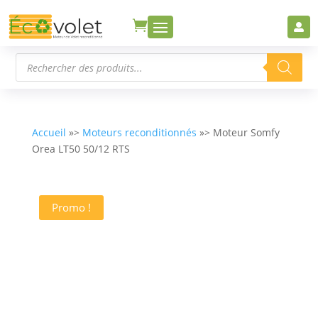


Recherche
de
produits
Accueil
»>
Moteurs reconditionnés
»> Moteur Somfy
Orea LT50 50/12 RTS
Promo !