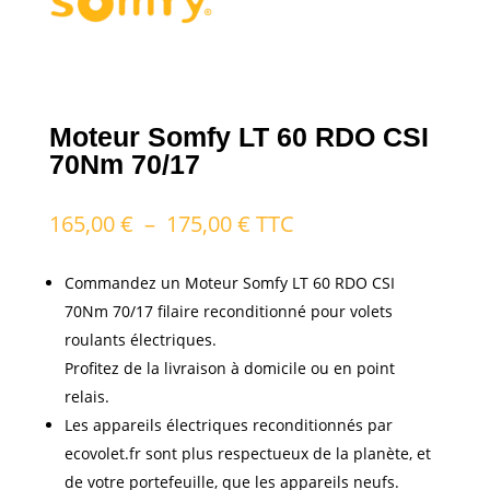
Moteur Somfy LT 60 RDO CSI
70Nm 70/17
Plage
165,00
€
–
175,00
€
TTC
de
prix :
Commandez un Moteur Somfy LT 60 RDO CSI
165,00 €
70Nm 70/17 filaire reconditionné pour volets
à
roulants électriques.
175,00 €
Profitez de la livraison à domicile ou en point
relais.
Les appareils électriques reconditionnés par
ecovolet.fr sont plus respectueux de la planète, et
de votre portefeuille, que les appareils neufs.