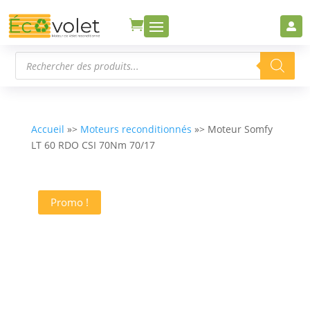


Recherche
de
produits
Accueil
»>
Moteurs reconditionnés
»> Moteur Somfy
LT 60 RDO CSI 70Nm 70/17
Promo !