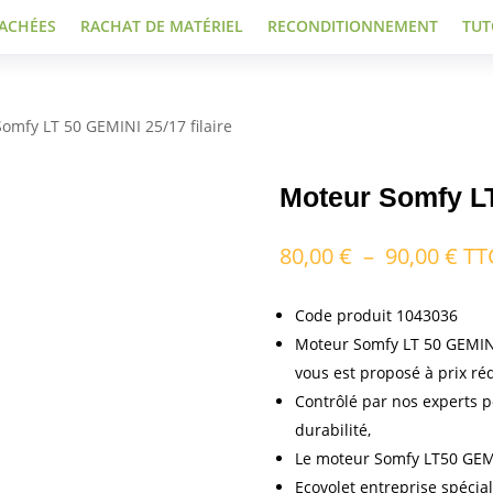
TACHÉES
RACHAT DE MATÉRIEL
RECONDITIONNEMENT
TUT
omfy LT 50 GEMINI 25/17 filaire
Moteur Somfy LT
Pla
80,00
€
–
90,00
€
TT
de
prix
Code produit 1043036
80,
Moteur Somfy LT 50 GEMINI 
à
vous est proposé à prix réd
90,
Contrôlé par nos experts 
durabilité,
Le moteur Somfy LT50 GEMI
Ecovolet entreprise spéci