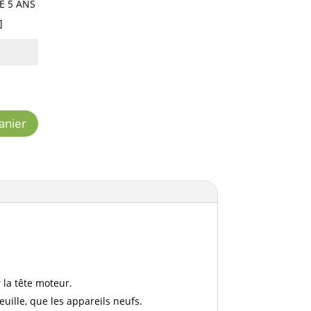
E 5 ANS
]
anier
 la tête moteur.
euille, que les appareils neufs.