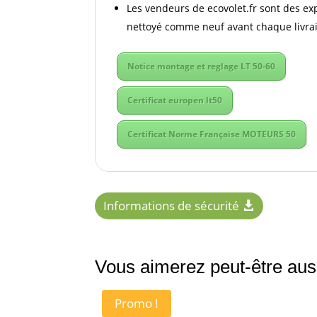
Les vendeurs de ecovolet.fr sont des ex
nettoyé comme neuf avant chaque livra
Notice montage et reglage LT 50-60
Certificat europen lt50
Certificat Norme Française MOTEURS 50
Informations de sécurité
Vous aimerez peut-être au
Promo !