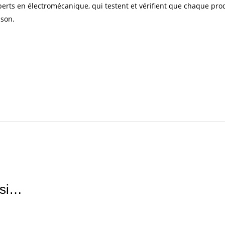
perts en électromécanique, qui testent et vérifient que chaque pro
ison.
ssi…