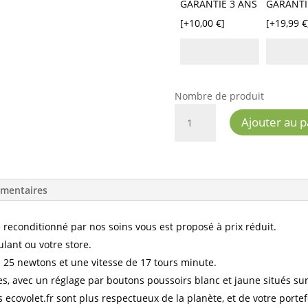
GARANTIE 3 ANS
GARANTI
[+10,00 €]
[+19,99 €
Nombre de produit
QUANTITÉ
Ajouter au p
DE
MOTEUR
SOMFY
LT
émentaires
50
GEMINI
25/17
 reconditionné par nos soins vous est proposé à prix réduit.
FILAIRE
ulant ou votre store.
 25 newtons et une vitesse de 17 tours minute.
s, avec un réglage par boutons poussoirs blanc et jaune situés sur
 ecovolet.fr sont plus respectueux de la planète, et de votre portef