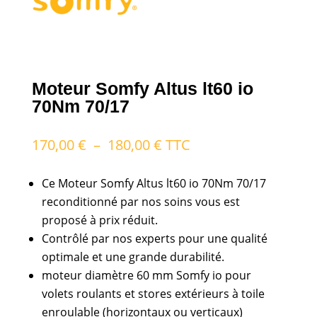
Moteur Somfy Altus lt60 io
70Nm 70/17
Plage
170,00
€
–
180,00
€
TTC
de
prix :
Ce Moteur Somfy Altus lt60 io 70Nm 70/17
170,00 €
reconditionné par nos soins vous est
à
proposé à prix réduit.
180,00 €
Contrôlé par nos experts pour une qualité
optimale et une grande durabilité.
moteur diamètre 60 mm Somfy io pour
volets roulants et stores extérieurs à toile
enroulable (horizontaux ou verticaux)