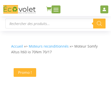


Recherche
de
produits
Accueil
»>
Moteurs reconditionnés
»> Moteur Somfy
Altus lt60 io 70Nm 70/17
Promo !