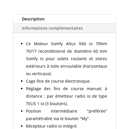
SOMFY
ALTUS
LT60
Description
IO
Informations complémentaires
70NM
70/17
Ce Moteur Somfy Altus lt60 io 70Nm
70/17 reconditionné de diamètre 60 mm
Somfy io pour volets roulants et stores
extérieurs à toile enroulable (horizontaux
ou verticaux).
Cage fine de course électronique.
Réglage des fins de course manuel, à
distance ; par émetteur radio io de type
TELIS 1 io (3 boutons).
Position intermédiaire "préférée"
paramétrable via le bouton "My".
Récepteur radio io intégré.