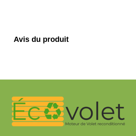
initial
actuel
était :
est :
25,20 €.
12,60 €.
Avis du produit