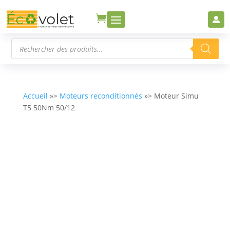


Recherche
de
produits
Accueil
»>
Moteurs reconditionnés
»> Moteur Simu
T5 50Nm 50/12