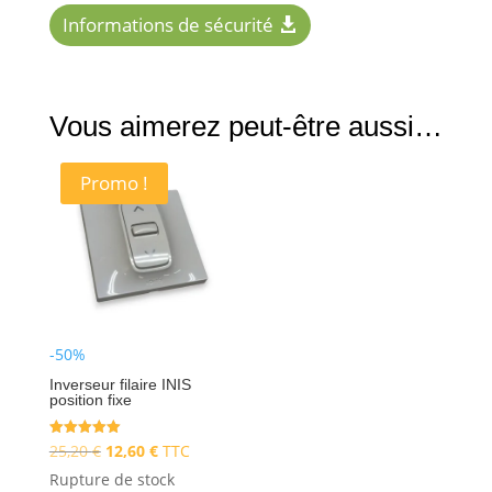
Informations de sécurité
Vous aimerez peut-être aussi…
Promo !
-50%
Inverseur filaire INIS
position fixe
Le
Le
Note
25,20
€
12,60
€
TTC
5.00
sur 5
prix
prix
Rupture de stock