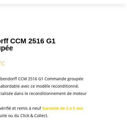
rff CCM 2516 G1
upée
TC
ix
tuel
bendorff CCM 2516 G1 Commande groupée
 :
x abordable avec ce modèle reconditionné.
5,00 €.
cialisée dans le reconditionnement de moteur
vérifié et remis à neuf
Garantie de 2 a 5 ans
tuite ou du Click & Collect.