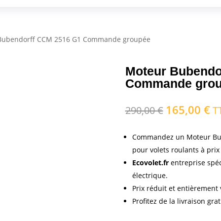
Bubendorff CCM 2516 G1 Commande groupée
Moteur Bubendo
Commande gro
165,00
€
Le
Le
290,00
€
T
prix
pr
initial
ac
Commandez un Moteur Bu
était :
est
pour volets roulants à pri
290,00 €.
16
Ecovolet.fr
entreprise spé
électrique.
Prix réduit et entièrement 
Profitez de la livraison gra