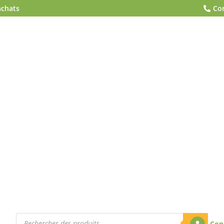
achats
Co

Recherche
de
Con
