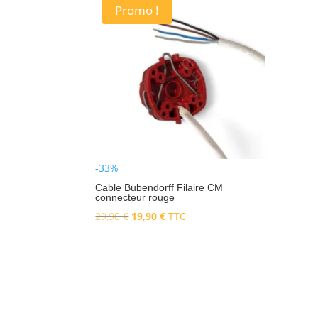
Promo !
-33%
Cable Bubendorff Filaire CM
connecteur rouge
Le
Le
29,90
€
19,90
€
TTC
prix
prix
initial
actuel
Ajouter au panier
était :
est :
29,90 €.
19,90 €.