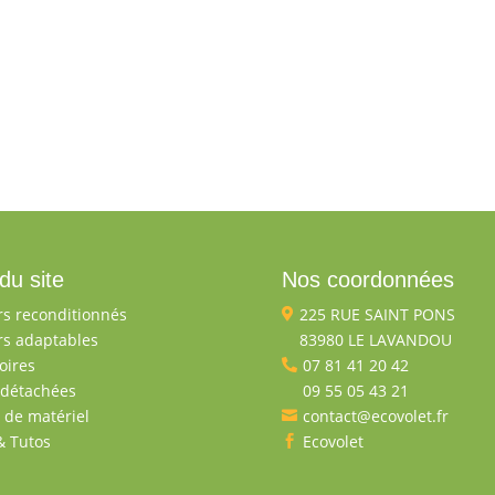
du site
Nos coordonnées
s reconditionnés
225 RUE SAINT PONS

s adaptables
83980 LE LAVANDOU

oires
07 81 41 20 42

 détachées
09 55 05 43 21

 de matériel
contact@ecovolet.fr

& Tutos
Ecovolet
