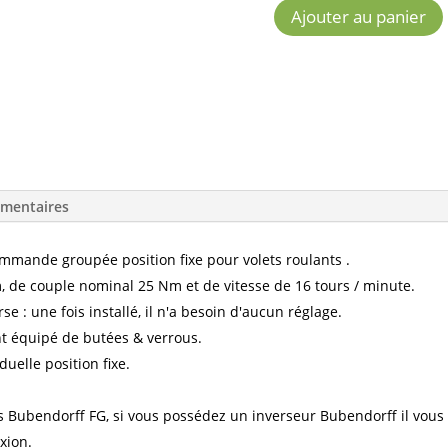
Ajouter au panier
QUANTITÉ
DE
MOTEUR
BUBENDORFF
CCM
2516
G1
COMMANDE
émentaires
GROUPÉE
ande groupée position fixe pour volets roulants .
de couple nominal 25 Nm et de vitesse de 16 tours / minute.
e : une fois installé, il n'a besoin d'aucun réglage.
ent équipé de butées & verrous.
lle position fixe.
s Bubendorff FG, si vous possédez un inverseur Bubendorff il vous
xion.