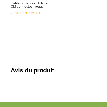
Cable Bubendorff Filaire
CM connecteur rouge
Le
Le
29,90
€
19,90
€
TTC
prix
prix
initial
actuel
Ajouter au
était :
est :
panier
29,90 €.
19,90 €.
Avis du produit