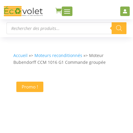


Recherche
de
produits
Accueil
»>
Moteurs reconditionnés
»> Moteur
Bubendorff CCM 1016 G1 Commande groupée
Promo !