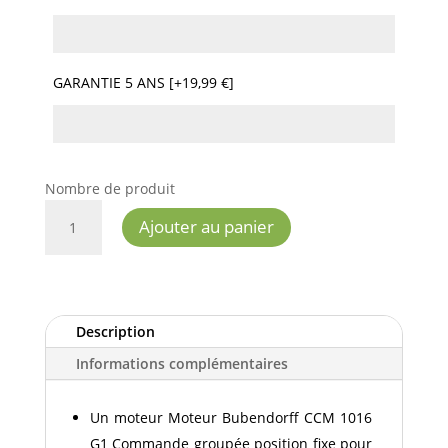
GARANTIE 5 ANS [+19,99 €]
Nombre de produit
QUANTITÉ
Ajouter au panier
DE
MOTEUR
BUBENDORFF
CCM
1016
Description
G1
Informations complémentaires
COMMANDE
GROUPÉE
Un moteur Moteur Bubendorff CCM 1016
G1 Commande groupée position fixe pour