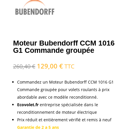
Moteur Bubendorff CCM 1016
G1 Commande groupée
129,00
€
Le
Le
260,40
€
TTC
prix
prix
initial
actuel
Commandez un Moteur Bubendorff CCM 1016 G1
était :
est :
Commande groupée pour volets roulants à prix
260,40 €.
129,00 €.
abordable avec ce modèle reconditionné.
Ecovolet.fr
entreprise spécialisée dans le
reconditionnement de moteur électrique
Prix réduit et entièrement vérifié et remis à neuf
Garantie de 2 a 5 ans