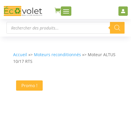


Recherche
de
produits
Accueil
»>
Moteurs reconditionnés
»> Moteur ALTUS
10/17 RTS
Promo !