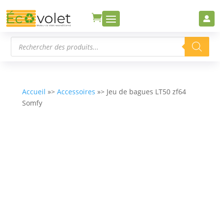


Recherche
de
produits
Accueil
»>
Accessoires
»> Jeu de bagues LT50 zf64
Somfy