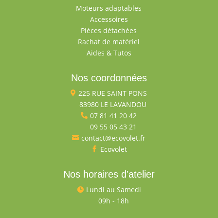
Moteurs adaptables
Accessoires
Pièces détachées
Rachat de matériel
Aides & Tutos
Nos coordonnées
225 RUE SAINT PONS

83980 LE LAVANDOU

07 81 41 20 42

09 55 05 43 21

contact@ecovolet.fr

Ecovolet

Nos horaires d’atelier
Lundi au Samedi

09h - 18h
