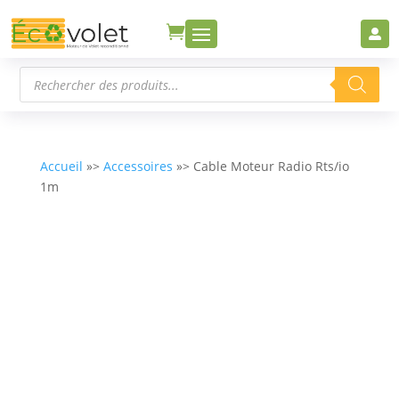


Recherche
de
produits
Accueil
»>
Accessoires
»> Cable Moteur Radio Rts/io
1m