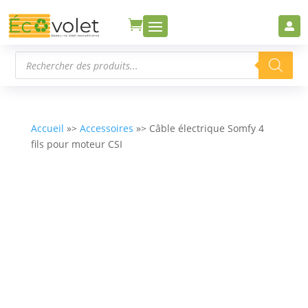


Recherche
de
produits
Accueil
»>
Accessoires
»> Câble électrique Somfy 4
fils pour moteur CSI